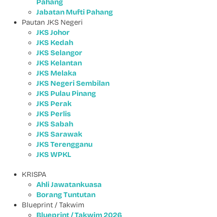
Pahang
Jabatan Mufti Pahang
Pautan JKS Negeri
JKS Johor
JKS Kedah
JKS Selangor
JKS Kelantan
JKS Melaka
JKS Negeri Sembilan
JKS Pulau Pinang
JKS Perak
JKS Perlis
JKS Sabah
JKS Sarawak
JKS Terengganu
JKS WPKL
KRISPA
Ahli Jawatankuasa
Borang Tuntutan
Blueprint / Takwim
Blueprint / Takwim 2026