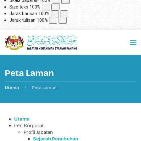
Skala paparan
100
%
Size teks
100
%
Jarak barisan
100
%
Jarak tulisan
100
%
Peta Laman
Utama
Peta Laman
Utama
Info Korporat
Profil Jabatan
Sejarah Penubuhan