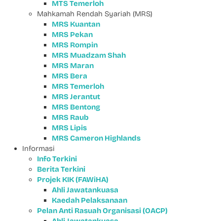
MTS Temerloh
Mahkamah Rendah Syariah (MRS)
MRS Kuantan
MRS Pekan
MRS Rompin
MRS Muadzam Shah
MRS Maran
MRS Bera
MRS Temerloh
MRS Jerantut
MRS Bentong
MRS Raub
MRS Lipis
MRS Cameron Highlands
Informasi
Info Terkini
Berita Terkini
Projek KIK (FAWiHA)
Ahli Jawatankuasa
Kaedah Pelaksanaan
Pelan Anti Rasuah Organisasi (OACP)