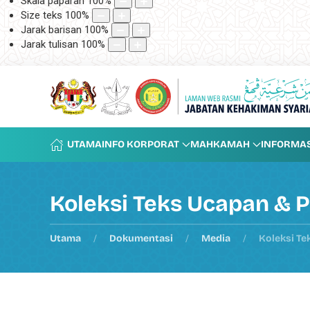
Skala paparan
100
%
Size teks
100
%
Jarak barisan
100
%
Jarak tulisan
100
%
UTAMA
INFO KORPORAT
MAHKAMAH
INFORMAS
Koleksi Teks Ucapan & 
Utama
Dokumentasi
Media
Koleksi Te