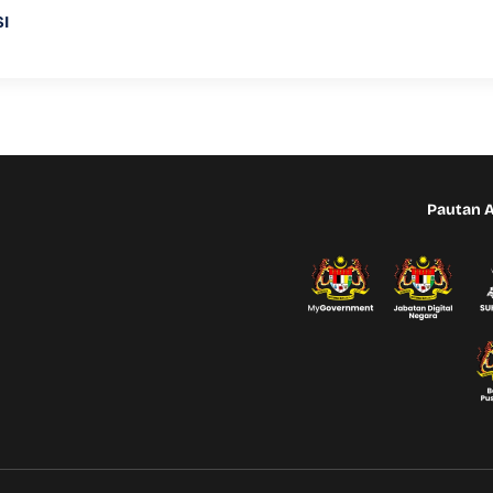
I
Pautan 