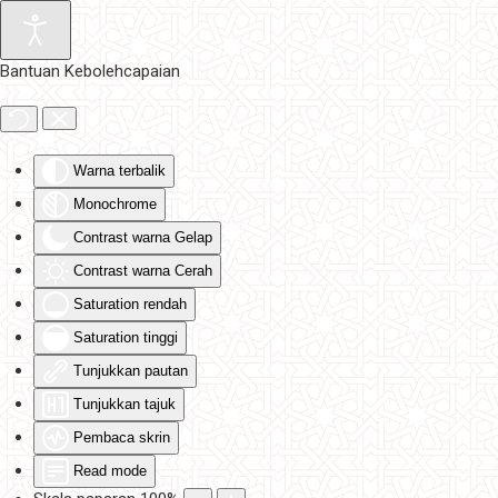
Skip to main content
Bantuan Kebolehcapaian
Warna terbalik
Monochrome
Contrast warna Gelap
Contrast warna Cerah
Saturation rendah
Saturation tinggi
Tunjukkan pautan
Tunjukkan tajuk
Pembaca skrin
Read mode