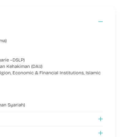
ama)
yarie –DSLP)
dan Kehakiman (DAIJ)
gion, Economic & Financial Institutions, Islamic
man Syariah)