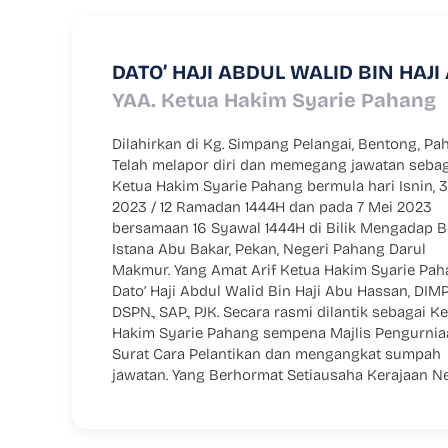
DATO’ HAJI ABDUL WALID BIN HAJI 
YAA. Ketua Hakim Syarie Pahang
Dilahirkan di Kg. Simpang Pelangai, Bentong, Pa
Pahang, Yang Berhormat Penasihat Undang-un
Telah melapor diri dan memegang jawatan seba
Negeri Pahang Dan Yang Amat Arif Ketua Hak
Ketua Hakim Syarie Pahang bermula hari Isnin, 3
Syarie Pahang. Pada 06 April, 2023- 
2023 / 12 Ramadan 1444H dan pada 7 Mei 2023
Pemangku Raja Pahang Tengku Mahkota Tengku
bersamaan 16 Syawal 1444H di Bilik Mengadap B
Hassanal Ibrahim Alam Shah Ibni Al-Sultan Abd
Istana Abu Bakar, Pekan, Negeri Pahang Darul
Ri’ayatuddin Al-Mustafa Billah Shah telah berkenan
Makmur. Yang Amat Arif Ketua Hakim Syarie Pah
menerima mengadap YAA. Ketua Hakim Syarie Pa
Dato’ Haji Abdul Walid Bin Haji Abu Hassan, DIMP.
, Dato’ Haji Abdul Walid bin Haji Abu Hassan di Istan
DSPN., SAP., PJK. Secara rasmi dilantik sebagai K
Abdulaziz, Indera Mahkota. Dato’ Haji Abdul Walid
Hakim Syarie Pahang sempena Majlis Pengurnia
Haji Abu Hassan telah berkahwin dengan Datin Ha
Surat Cara Pelantikan dan mengangkat sumpah
Shaterah Annujma Binti Ismail dan memiliki 6 orang
jawatan. Yang Berhormat Setiausaha Kerajaan N