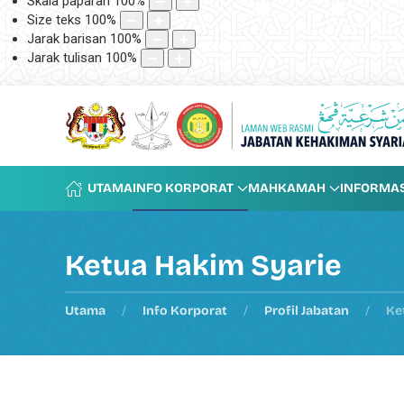
Skala paparan
100
%
Size teks
100
%
Jarak barisan
100
%
Jarak tulisan
100
%
UTAMA
INFO KORPORAT
MAHKAMAH
INFORMAS
Ketua Hakim Syarie
Utama
Info Korporat
Profil Jabatan
Ke