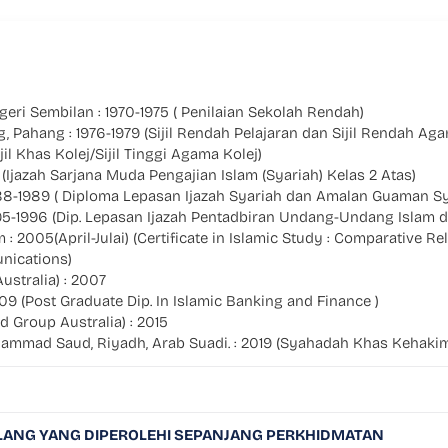
eri Sembilan : 1970-1975 ( Penilaian Sekolah Rendah)
Pahang : 1976-1979 (Sijil Rendah Pelajaran dan Sijil Rendah Ag
l Khas Kolej/Sijil Tinggi Agama Kolej)
(Ijazah Sarjana Muda Pengajian Islam (Syariah) Kelas 2 Atas)
988-1989 ( Diploma Lepasan Ijazah Syariah dan Amalan Guaman S
995-1996 (Dip. Lepasan Ijazah Pentadbiran Undang-Undang Islam 
2005(April-Julai) (Certificate in Islamic Study : Comparative Reli
nications)
ustralia) : 2007
09 (Post Graduate Dip. In Islamic Banking and Finance )
d Group Australia) : 2015
Muhammad Saud, Riyadh, Arab Suadi. : 2019 (Syahadah Khas Kehaki
LANG YANG DIPEROLEHI SEPANJANG PERKHIDMATAN