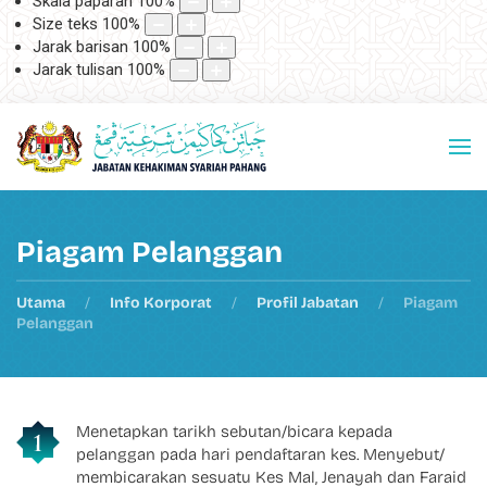
Skala paparan
100
%
Size teks
100
%
Jarak barisan
100
%
Jarak tulisan
100
%
Piagam Pelanggan
Utama
Info Korporat
Profil Jabatan
Piagam
Pelanggan
Menetapkan tarikh sebutan/bicara kepada
pelanggan pada hari pendaftaran kes. Menyebut/
membicarakan sesuatu Kes Mal, Jenayah dan Faraid