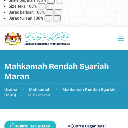
Skala paparan
100
%
Size teks
100
%
Jarak barisan
100
%
Jarak tulisan
100
%
Mahkamah Rendah Syariah
Maran
Utama
Mahkamah
Mahkamah Rendah Syariah
(MRS)
MRS Maran
Waktu Berurusan
Carta Organisasi