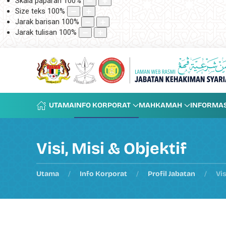
Skala paparan
100
%
Size teks
100
%
Jarak barisan
100
%
Jarak tulisan
100
%
UTAMA
INFO KORPORAT
MAHKAMAH
INFORMAS
Visi, Misi & Objektif
Utama
Info Korporat
Profil Jabatan
Vis