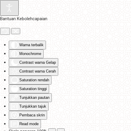
Skip to main content
Bantuan Kebolehcapaian
Warna terbalik
Monochrome
Contrast warna Gelap
Contrast warna Cerah
Saturation rendah
Saturation tinggi
Tunjukkan pautan
Tunjukkan tajuk
Pembaca skrin
Read mode