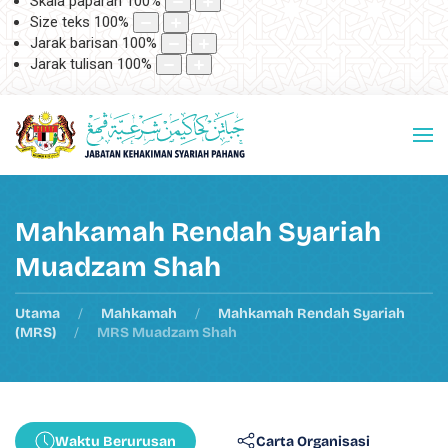
Skala paparan
100
%
Size teks
100
%
Jarak barisan
100
%
Jarak tulisan
100
%
Mahkamah Rendah Syariah
Muadzam Shah
Utama
Mahkamah
Mahkamah Rendah Syariah
(MRS)
MRS Muadzam Shah
Waktu Berurusan
Carta Organisasi