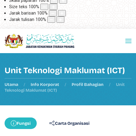
Skala paparan
100
%
Size teks
100
%
Jarak barisan
100
%
Jarak tulisan
100
%
Unit Teknologi Maklumat (ICT)
Utama
Info Korporat
Profil Bahagian
Unit
Teknologi Maklumat (ICT)
Fungsi
Carta Organisasi