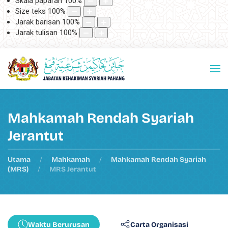
Skala paparan
100
%
Size teks
100
%
Jarak barisan
100
%
Jarak tulisan
100
%
Mahkamah Rendah Syariah
Jerantut
Utama
Mahkamah
Mahkamah Rendah Syariah
(MRS)
MRS Jerantut
Waktu Berurusan
Carta Organisasi