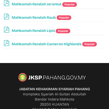
p
Mahkamah Rendah Jerantut
Popular
d
f
p
Mahkamah Rendah Raub
Popular
d
f
p
Mahkamah Rendah Lipis
Popular
d
f
p
Mahkamah Rendah Cameron Highlands
Popular
d
f
JABATAN KEHAKIMAN SYARIAH PAHANG
Kompleks Syariah Al-Sultan Abdullah
Bandar Indera Mahkota
25200 KUANTAN