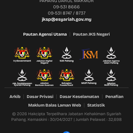
PAHANG DARUL MAKMUR
09-531 8666
09-531 8747 / 8737
jksp@esyariah.gov.my
Pautan Agensi Utama
Pautan JKS Negeri
Arkib
Dasar Privasi
Dasar Keselamatan
Penafian
Maklum Balas Laman Web
Statistik
© 2026 Hakcipta Terpelihara Jabatan Kehakiman Syariah
Pahang. Kemaskini : 30/04/2027 | Jumlah Pelawat : 32,698