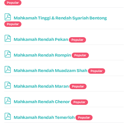
d
Popular
f
p
Mahkamah Tinggi & Rendah Syariah Bentong
d
Popular
f
p
Mahkamah Rendah Pekan
Popular
d
f
p
Mahkamah Rendah Rompin
Popular
d
f
p
Mahkamah Rendah Muadzam Shah
Popular
d
f
p
Mahkamah Rendah Maran
Popular
d
f
p
Mahkamah Rendah Chenor
Popular
d
f
p
Mahkamah Rendah Temerloh
Popular
d
f