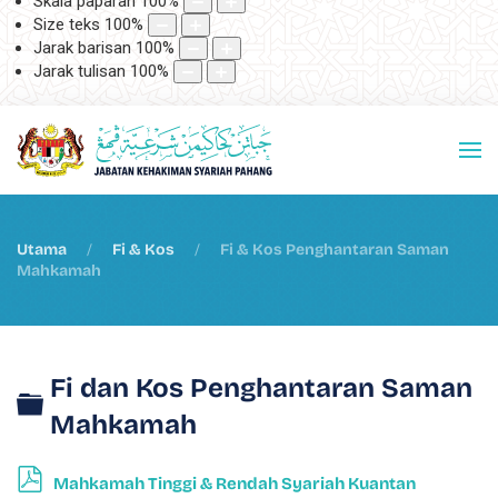
Skala paparan
100
%
Size teks
100
%
Jarak barisan
100
%
Jarak tulisan
100
%
Utama
Fi & Kos
Fi & Kos Penghantaran Saman
Mahkamah
Fi dan Kos Penghantaran Saman
Folder
Mahkamah
p
Mahkamah Tinggi & Rendah Syariah Kuantan