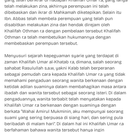
yang telah berikrar di hadapan Khalifah Umar r.a, yang ianya
telah melakukan zina, akhirnya perempuan ini telah
dibebaskan dan ikrar di Mahkamah diketepikan. Selain itu
Ibn. Abbas telah membela perempuan yang telah pun
disabitkan melakukan zina dan hendak direjam oleh
Khalifah Othman r.a dengan pembelaan tersebut Khalifah
Othman r.a telah membetulkan hukumannya dengan
membebaskan perempuan tersebut.
Menyusuri sejarah kepeguaman syarie yang terdapat di
zaman Khalifah Umar al-Khatab r.a, dimana, salah seorang
sahabat Rasulullah s.a.w, yakni Ka’ab telah berperanan
sebagai pemudah cara kepada Khalifah Umar r.a yang tidak
memahami pengaduan seorang wanita berkenaan dengan
ketidak adilan suaminya dalam membahagikan masa antara
ibadah dan wanita tersebut sebagai seorang isteri. Di dalam
pengaduannya, wanita terbabit telah menyatakan kepada
Khalifah Umar r.a berkenaan dengan suaminya dengan
berkata “Wahai Amirul Mukminin, aku mempunyai seorang
suami yang sering berpuasa di siang hari, dan sering pula
beribadah di malam hari”. Di dalam hal ini Khalifah Umar r.a
berfahaman bahawa wanita tersebut hanya ingin