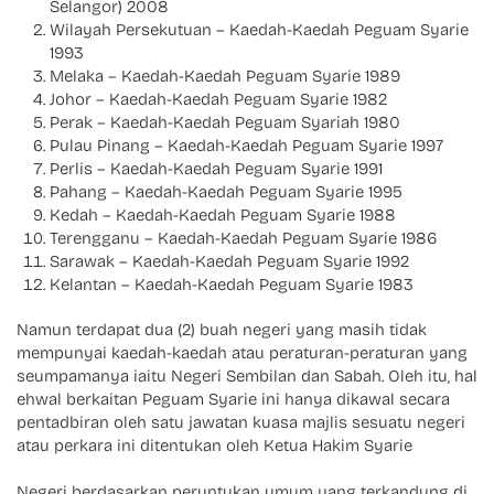
Selangor) 2008
Wilayah Persekutuan – Kaedah-Kaedah Peguam Syarie
1993
Melaka – Kaedah-Kaedah Peguam Syarie 1989
Johor – Kaedah-Kaedah Peguam Syarie 1982
Perak – Kaedah-Kaedah Peguam Syariah 1980
Pulau Pinang – Kaedah-Kaedah Peguam Syarie 1997
Perlis – Kaedah-Kaedah Peguam Syarie 1991
Pahang – Kaedah-Kaedah Peguam Syarie 1995
Kedah – Kaedah-Kaedah Peguam Syarie 1988
Terengganu – Kaedah-Kaedah Peguam Syarie 1986
Sarawak – Kaedah-Kaedah Peguam Syarie 1992
Kelantan – Kaedah-Kaedah Peguam Syarie 1983
Namun terdapat dua (2) buah negeri yang masih tidak
mempunyai kaedah-kaedah atau peraturan-peraturan yang
seumpamanya iaitu Negeri Sembilan dan Sabah. Oleh itu, hal
ehwal berkaitan Peguam Syarie ini hanya dikawal secara
pentadbiran oleh satu jawatan kuasa majlis sesuatu negeri
atau perkara ini ditentukan oleh Ketua Hakim Syarie
Negeri berdasarkan peruntukan umum yang terkandung di