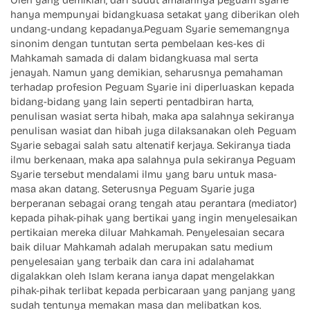
Oleh yang demikian, dari sudut amalannya peguam syarie
hanya mempunyai bidangkuasa setakat yang diberikan oleh
undang-undang kepadanya.Peguam Syarie sememangnya
sinonim dengan tuntutan serta pembelaan kes-kes di
Mahkamah samada di dalam bidangkuasa mal serta
jenayah. Namun yang demikian, seharusnya pemahaman
terhadap profesion Peguam Syarie ini diperluaskan kepada
bidang-bidang yang lain seperti pentadbiran harta,
penulisan wasiat serta hibah, maka apa salahnya sekiranya
penulisan wasiat dan hibah juga dilaksanakan oleh Peguam
Syarie sebagai salah satu altenatif kerjaya. Sekiranya tiada
ilmu berkenaan, maka apa salahnya pula sekiranya Peguam
Syarie tersebut mendalami ilmu yang baru untuk masa-
masa akan datang. Seterusnya Peguam Syarie juga
berperanan sebagai orang tengah atau perantara (mediator)
kepada pihak-pihak yang bertikai yang ingin menyelesaikan
pertikaian mereka diluar Mahkamah. Penyelesaian secara
baik diluar Mahkamah adalah merupakan satu medium
penyelesaian yang terbaik dan cara ini adalahamat
digalakkan oleh Islam kerana ianya dapat mengelakkan
pihak-pihak terlibat kepada perbicaraan yang panjang yang
sudah tentunya memakan masa dan melibatkan kos.