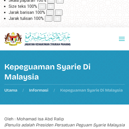
Skala paparan
100
%
Size teks
100
%
Jarak barisan
100
%
Jarak tulisan
100
%
Kepeguaman Syarie Di
Malaysia
Utama
Informasi
Kepeguaman Syarie Di Malaysia
Oleh : Mohamad Isa Abd Ralip
(Penulis adalah Presiden Persatuan Peguam Syarie Malaysia