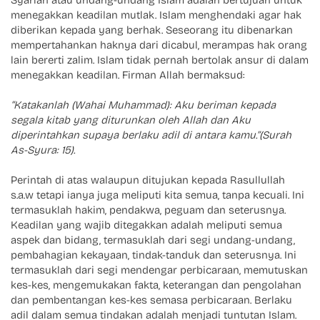
Syariah atau undang-undang Islam adalah bertujuan untuk
menegakkan keadilan mutlak. Islam menghendaki agar hak
diberikan kepada yang berhak. Seseorang itu dibenarkan
mempertahankan haknya dari dicabul, merampas hak orang
lain bererti zalim. Islam tidak pernah bertolak ansur di dalam
menegakkan keadilan. Firman Allah bermaksud:
“Katakanlah (Wahai Muhammad): Aku beriman kepada
segala kitab yang diturunkan oleh Allah dan Aku
diperintahkan supaya berlaku adil di antara kamu.”(Surah
As-Syura: 15).
Perintah di atas walaupun ditujukan kepada Rasullullah
s.a.w tetapi ianya juga meliputi kita semua, tanpa kecuali. Ini
termasuklah hakim, pendakwa, peguam dan seterusnya.
Keadilan yang wajib ditegakkan adalah meliputi semua
aspek dan bidang, termasuklah dari segi undang-undang,
pembahagian kekayaan, tindak-tanduk dan seterusnya. Ini
termasuklah dari segi mendengar perbicaraan, memutuskan
kes-kes, mengemukakan fakta, keterangan dan pengolahan
dan pembentangan kes-kes semasa perbicaraan. Berlaku
adil dalam semua tindakan adalah menjadi tuntutan Islam.