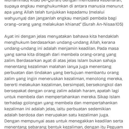
Muhammad) kitab (Al-Quran) dengan membawa kebenaran,
supaya engkau menghukumkan di antara manusia menurut
apa yang Allah telah tunjukkan kepadamu (melalui
wahyunya) dan janganlah engkau menjadi pembela bagi
orang–orang yang melakukan khianat” (Surah An-Nisaa:105)
Ayat ini dengan jelas menyatakan bahawa kita hendaklah
menghukum berdasarkan undang-undang Allah, kerana
undang-undang ini adalah menjamin keadilan. Pada masa
yang sama kita ditegah dari membela orang-orang yang
zalim. Berdasarkan ayat di atas jelas Islam bukan sahaja
menentang kezaliman malahan ianya juga menentang
perbuatan dan tindakan yang bertujuan membantu orang
zalim yang ingin meneruskan kezaliman, menolong mereka,
bererti melakukan kezaliman, bersimpati, bersekongkol dan
bersepakat dengan orang zalim adalah haram, apatah lagi
untuk membela dan mempertahankan mereka. Sikap Islam
terhadap golongan yang membela dan mempertahankan
kezaliman ini adalah jelas, iaitu perbuatan sedemikian
adalah berdosa dan merupakan satu kezaliman juga.
Dengan mempunyai asas untuk menegakkan keadilan serta
menentang sebarang bentuk kezaliman, dengan itu Peguam