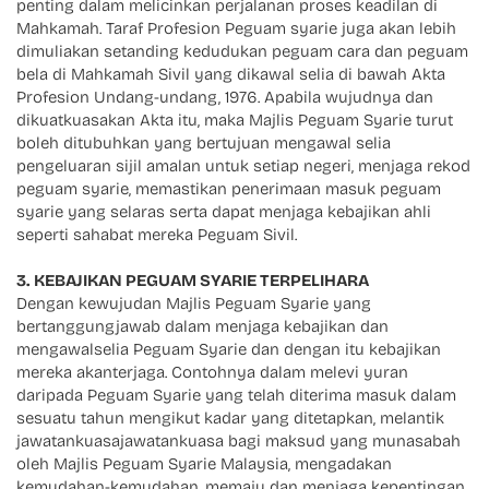
penting dalam melicinkan perjalanan proses keadilan di
Mahkamah. Taraf Profesion Peguam syarie juga akan lebih
dimuliakan setanding kedudukan peguam cara dan peguam
bela di Mahkamah Sivil yang dikawal selia di bawah Akta
Profesion Undang-undang, 1976. Apabila wujudnya dan
dikuatkuasakan Akta itu, maka Majlis Peguam Syarie turut
boleh ditubuhkan yang bertujuan mengawal selia
pengeluaran sijil amalan untuk setiap negeri, menjaga rekod
peguam syarie, memastikan penerimaan masuk peguam
syarie yang selaras serta dapat menjaga kebajikan ahli
seperti sahabat mereka Peguam Sivil.
3. KEBAJIKAN PEGUAM SYARIE TERPELIHARA
Dengan kewujudan Majlis Peguam Syarie yang
bertanggungjawab dalam menjaga kebajikan dan
mengawalselia Peguam Syarie dan dengan itu kebajikan
mereka akanterjaga. Contohnya dalam melevi yuran
daripada Peguam Syarie yang telah diterima masuk dalam
sesuatu tahun mengikut kadar yang ditetapkan, melantik
jawatankuasajawatankuasa bagi maksud yang munasabah
oleh Majlis Peguam Syarie Malaysia, mengadakan
kemudahan-kemudahan, memaju dan menjaga kepentingan