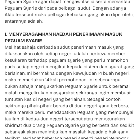
Peguam Syarie agar dapat mengawalselia serta memantau
Peguam Syarie daripada pelbagai sudut. Dengan adanya
Akta tersebut maka pelbagai kebaikan yang akan diperolehi,
antaranya adalah;
1. MENYERAGAMKAN KAEDAH PENERIMAAN MASUK
PEGUAM SYARIE
Melihat sahaja daripada sudut penerimaan masuk yang
dilaksanakan oleh setiap negeri adalah berbeza memberi
kesukaran terhadap peguam syarie yang perlu memohon
pada setiap negeri mengikut kepada sistem dan syarat yang
berlainan. Ini bermakna dengan kewujudan 14 buah negeri,
maka memerlukan 14 kali permohonan. Ini sebenarnya
bukan sahaja menyukarkan Peguam Syarie untuk beramal,
malah mengelirukan masyarakat sekiranya ingin membuat
tuntutan kes di negeri yang berlainan. Sebagai contoh,
sekiranya pihak-pihak berada di dua negeri yang berbeza,
maka mereka perlu mendapatkan Peguam yang mempunyai
tauliah di kedua-dua negeri tersebut atau menggunakan
khidmat dua orang Peguam Syarie yang berbeza dan sedikit
sebanyak akan menimbulkan masalah kepada pihak yang
terlibat. Terdapat beberapa negeri seperti negeri Selangor